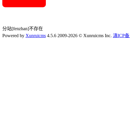
分站[fenzhan]不存在
Powered by
Xunruicms
4.5.6 2009-2026 © Xunruicms Inc.
滇ICP备1