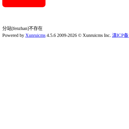
分站[fenzhan]不存在
Powered by
Xunruicms
4.5.6 2009-2026 © Xunruicms Inc.
滇ICP备1