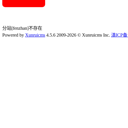
分站[fenzhan]不存在
Powered by
Xunruicms
4.5.6 2009-2026 © Xunruicms Inc.
滇ICP备1