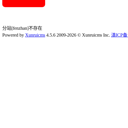
分站[fenzhan]不存在
Powered by
Xunruicms
4.5.6 2009-2026 © Xunruicms Inc.
滇ICP备1