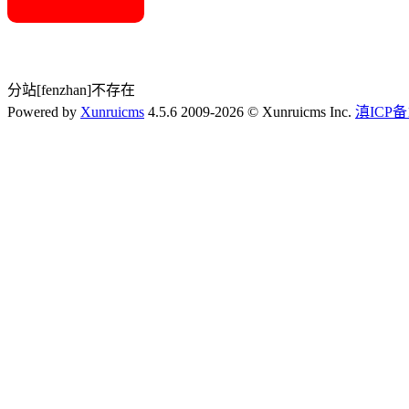
分站[fenzhan]不存在
Powered by
Xunruicms
4.5.6 2009-2026 © Xunruicms Inc.
滇ICP备1