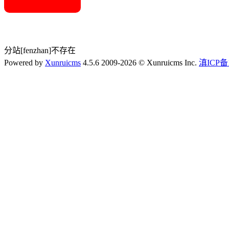
分站[fenzhan]不存在
Powered by
Xunruicms
4.5.6 2009-2026 © Xunruicms Inc.
滇ICP备1