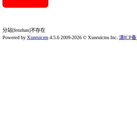
分站[fenzhan]不存在
Powered by
Xunruicms
4.5.6 2009-2026 © Xunruicms Inc.
滇ICP备1